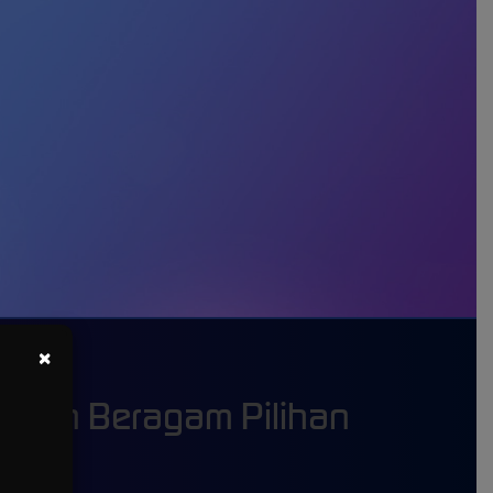
Pindai kode
untuk Und
Android A
×
engan Beragam Pilihan