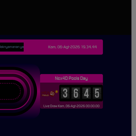
Kam, 06-Agt-2026 19.34.44
nan yang mungkin ditimbulkan.
Pemeliharaan Terjadwal: MarbleX pada 31-Jul-2026 dari 00.0
Nex4D Pools Day
Live Draw Kam, 06-Agt-2026 00.00.00