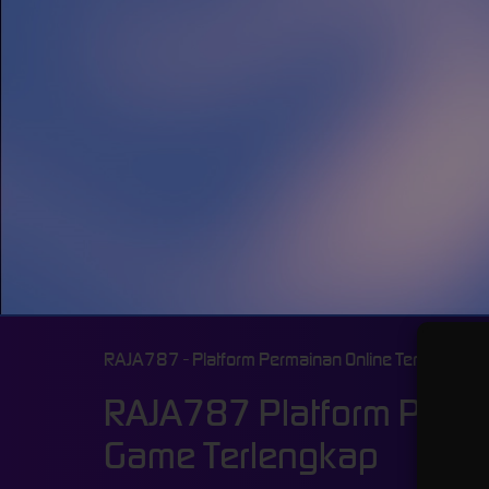
si****7
IDR
4,465,480.00
Starlight Princess™ 1000
af****5
IDR
4,391,400.00
Gates of Olympus 1000
af****5
IDR
4,117,000.00
Gates of Olympus 1000
af****5
IDR
3,406,000.00
Gates of Olympus 1000
af****5
IDR
2,876,000.00
Gates of Olympus 1000
RAJA787 - Platform Permainan Online Terbaik Se-
RAJA787 Platform Perma
Game Terlengkap