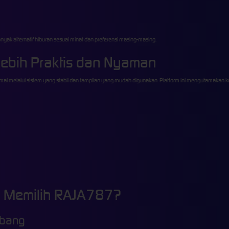
yak alternatif hiburan sesuai minat dan preferensi masing-masing.
ebih Praktis dan Nyaman
l melalui sistem yang stabil dan tampilan yang mudah digunakan. Platform ini mengutamakan 
 Memilih RAJA787?
mbang