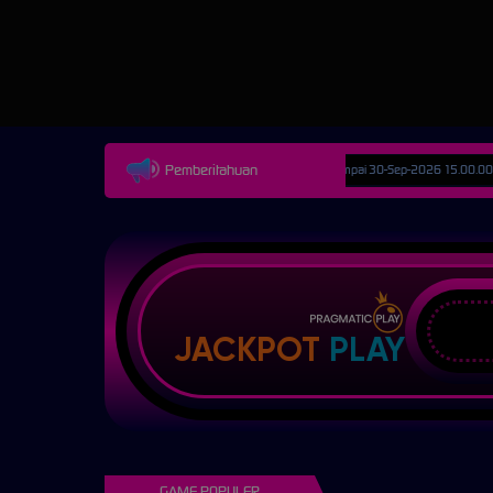
Pemberitahuan
al: PP Virtual Sports pada 30-Jun-2026 dari 15.00.00 sampai 30-Sep-2026 15.00.00. Selama wak
JACKPOT
PLAY
GAME POPULER