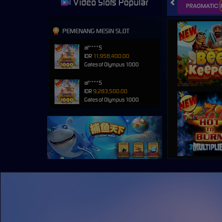
Video Slots Popular
PEMENANG MESIN SLOT
af****5
IDR
11,958,400.00
Gates of Olympus 1000
af****5
IDR
9,283,500.00
Gates of Olympus 1000
af****5
IDR
7,684,000.00
Gates of Olympus 1000
af****5
IDR
4,725,600.00
Gates of Olympus 1000
af****5
IDR
4,494,000.00
Gates of Olympus 1000