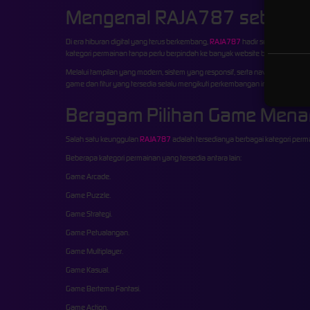
Mengenal RAJA787 sebagai P
Di era hiburan digital yang terus berkembang,
RAJA787
hadir sebagai platfo
kategori permainan tanpa perlu berpindah ke banyak website berbeda. Hal in
Melalui tampilan yang modern, sistem yang responsif, serta navigasi yang 
game dan fitur yang tersedia selalu mengikuti perkembangan industri hiburan d
Beragam Pilihan Game Menari
Salah satu keunggulan
RAJA787
adalah tersedianya berbagai kategori perma
Beberapa kategori permainan yang tersedia antara lain:
Game Arcade.
Game Puzzle.
Game Strategi.
Game Petualangan.
Game Multiplayer.
Game Kasual.
Game Bertema Fantasi.
Game Action.